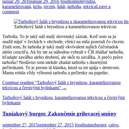
január 29, 2016
január 29, 2016
foodissimo
bryndza
,
karamelizovaná
,
kešu
,
recept
,
šalát
,
tarhoňa
,
tekvica
Leave a
comment
Tarhoňový šalát s bryndzou a karamelizovanou tekvicou
Tarhoňa. To je taký náš malý slovenský zázrak. Keď som sa ju
snažil nájsť v čechách v obchode, všetci na mňa pozerali čo chcem.
Zistil som, že tarhoňa je taký malý ekvivalent našich čučoriadok
alebo cencúľa. Ak by ste sa náhodou vybrali v ČR zháňať tarhoňu,
hľadajte zavářku alebo drobení, ale skôr tu zavářku. A prečo práve
tarhoňa? Nedávno som niekde zbadal tarhoňu s dusenými
pečienkami. To je presne tá klasika, ktorá sa mi spája s detstvom.
Mama robila vždy výbornú tarhoňu a pečienky na paprike.
Continue reading
“Tarhoňový šalát s bryndzou, karamelizovanou
tekvicou a čerstvými bylinkami”
→
Tarhoňový šalát s bryndzou, karamelizovanou tekvicou a čerstvými
bylinkami
Tuniakový burger. Zakončenie grilovacej sezóny
september 27, 2015
september 27, 2015
foodissimo
burger
,
calvo
,