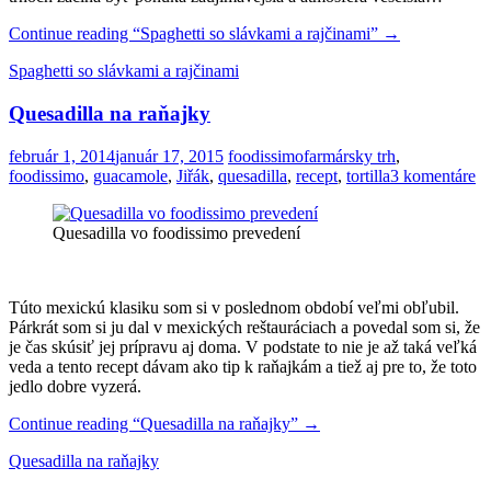
Continue reading
“Spaghetti so slávkami a rajčinami”
→
Spaghetti so slávkami a rajčinami
Quesadilla na raňajky
február 1, 2014
január 17, 2015
foodissimo
farmársky trh
,
foodissimo
,
guacamole
,
Jiřák
,
quesadilla
,
recept
,
tortilla
3 komentáre
Quesadilla vo foodissimo prevedení
Túto mexickú klasiku som si v poslednom období veľmi obľubil.
Párkrát som si ju dal v mexických reštauráciach a povedal som si, že
je čas skúsiť jej prípravu aj doma. V podstate to nie je až taká veľká
veda a tento recept dávam ako tip k raňajkám a tiež aj pre to, že toto
jedlo dobre vyzerá.
Continue reading
“Quesadilla na raňajky”
→
Quesadilla na raňajky