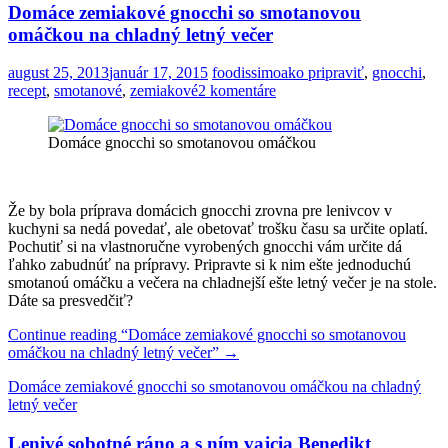
Domáce zemiakové gnocchi so smotanovou
omáčkou na chladný letný večer
august 25, 2013
január 17, 2015
foodissimo
ako pripraviť
,
gnocchi
,
recept
,
smotanové
,
zemiakové
2 komentáre
Domáce gnocchi so smotanovou omáčkou
Že by bola príprava domácich gnocchi zrovna pre lenivcov v
kuchyni sa nedá povedať, ale obetovať trošku času sa určite oplatí.
Pochutiť si na vlastnoručne vyrobených gnocchi vám určite dá
ľahko zabudnúť na prípravy. Pripravte si k nim ešte jednoduchú
smotanoú omáčku a večera na chladnejší ešte letný večer je na stole.
Dáte sa presvedčiť?
Continue reading
“Domáce zemiakové gnocchi so smotanovou
omáčkou na chladný letný večer”
→
Domáce zemiakové gnocchi so smotanovou omáčkou na chladný
letný večer
Lenivé sobotné ráno a s ním vajcia Benedikt