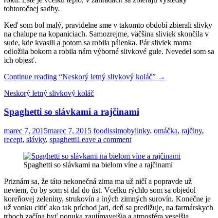
tohtoročnej sadby.
Keď som bol malý, pravidelne sme v takomto období zbierali slivky
na chalupe na kopaniciach. Samozrejme, väčšina sliviek skončila v
sude, kde kvasili a potom sa robila pálenka. Pár sliviek mama
odložila bokom a robila nám výborné slivkové gule. Nevedel som sa
ich objesť.
Continue reading
“Neskorý letný slivkový koláč”
→
Neskorý letný slivkový koláč
Spaghetti so slávkami a rajčinami
marec 7, 2015
marec 7, 2015
foodissimo
bylinky
,
omáčka
,
rajčiny
,
recept
,
slávky
,
spaghetti
Leave a comment
Spaghetti so slávkami na bielom víne a rajčinami
Priznám sa, že táto nekonečná zima ma už ničí a popravde už
neviem, čo by som si dal do úst. Vcelku rýchlo som sa objedol
koreňovej zeleniny, strukovín a iných zimných surovín. Konečne je
už vonku citiť ako tak príchod jari, deň sa predlžuje, na farmárskych
trhoch začína byť ponuka zaujímavejšia a atmosféra veselšia…