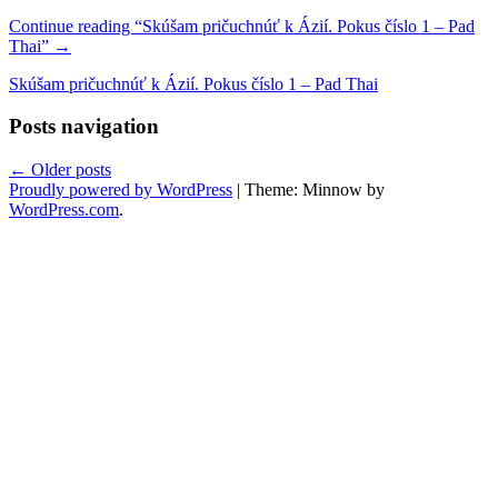
Continue reading
“Skúšam pričuchnúť k Ázií. Pokus číslo 1 – Pad
Thai”
→
Skúšam pričuchnúť k Ázií. Pokus číslo 1 – Pad Thai
Posts navigation
←
Older posts
Proudly powered by WordPress
|
Theme: Minnow by
WordPress.com
.