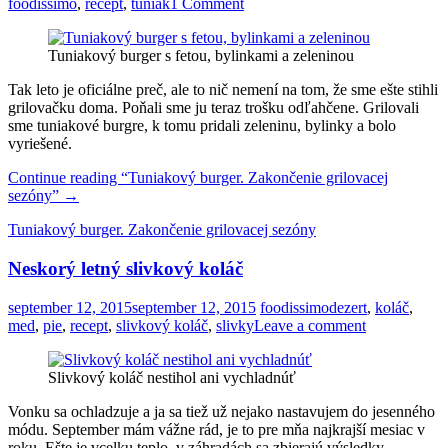
foodissimo
,
recept
,
tuniak
1 Comment
Tuniakový burger s fetou, bylinkami a zeleninou
Tak leto je oficiálne preč, ale to nič nemení na tom, že sme ešte stihli
grilovačku doma. Poňali sme ju teraz trošku odľahčene. Grilovali
sme tuniakové burgre, k tomu pridali zeleninu, bylinky a bolo
vyriešené.
Continue reading
“Tuniakový burger. Zakončenie grilovacej
sezóny”
→
Tuniakový burger. Zakončenie grilovacej sezóny
Neskorý letný slivkový koláč
september 12, 2015
september 12, 2015
foodissimo
dezert
,
koláč
,
med
,
pie
,
recept
,
slivkový koláč
,
slivky
Leave a comment
Slivkový koláč nestihol ani vychladnúť
Vonku sa ochladzuje a ja sa tiež už nejako nastavujem do jesenného
módu. September mám vážne rád, je to pre mňa najkrajší mesiac v
roku. Ešte je vcelku teplo, v záhradách sa zbierajú výsledky