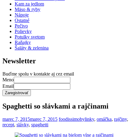
Kam za jedlom
Mäso & ryby
Nápoje
Ostatné
Pečivo
Polievky
Potulky svetom
Raňajky
Šaláty & zelenina
Newsletter
Buďme spolu v kontakte aj cez email
Meno
Email
Spaghetti so slávkami a rajčinami
marec 7, 2015
marec 7, 2015
foodissimo
bylinky
,
omáčka
,
rajčiny
,
recept
,
slávky
,
spaghetti