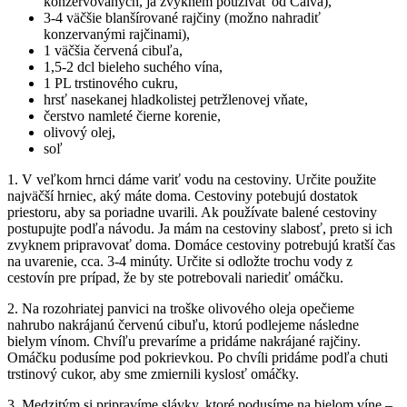
konzervovaných, ja zvyknem používať od Calva),
3-4 väčšie blanšírované rajčiny (možno nahradiť
konzervanými rajčinami),
1 väčšia červená cibuľa,
1,5-2 dcl bieleho suchého vína,
1 PL trstinového cukru,
hrsť nasekanej hladkolistej petržlenovej vňate,
čerstvo namleté čierne korenie,
olivový olej,
soľ
1. V veľkom hrnci dáme variť vodu na cestoviny. Určite použite
najväčší hrniec, aký máte doma. Cestoviny potebujú dostatok
priestoru, aby sa poriadne uvarili. Ak používate balené cestoviny
postupujte podľa návodu. Ja mám na cestoviny slabosť, preto si ich
zvyknem pripravovať doma. Domáce cestoviny potrebujú kratší čas
na uvarenie, cca. 3-4 minúty. Určite si odložte trochu vody z
cestovín pre prípad, že by ste potrebovali nariediť omáčku.
2. Na rozohriatej panvici na troške olivového oleja opečieme
nahrubo nakrájanú červenú cibuľu, ktorú podlejeme následne
bielym vínom. Chvíľu prevaríme a pridáme nakrájané rajčiny.
Omáčku podusíme pod pokrievkou. Po chvíli pridáme podľa chuti
trstinový cukor, aby sme zmiernili kyslosť omáčky.
3. Medzitým si pripravíme slávky, ktoré podusíme na bielom víne –