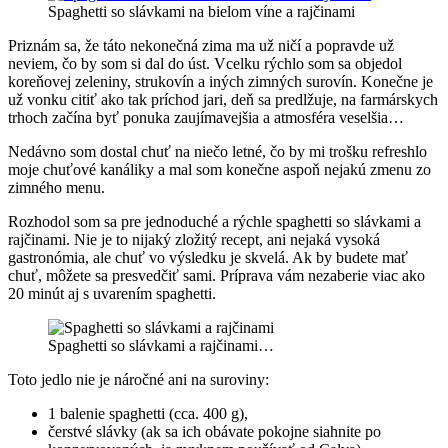
Spaghetti so slávkami na bielom víne a rajčinami
Priznám sa, že táto nekonečná zima ma už ničí a popravde už
neviem, čo by som si dal do úst. Vcelku rýchlo som sa objedol
koreňovej zeleniny, strukovín a iných zimných surovín. Konečne je
už vonku citiť ako tak príchod jari, deň sa predlžuje, na farmárskych
trhoch začína byť ponuka zaujímavejšia a atmosféra veselšia…
Nedávno som dostal chuť na niečo letné, čo by mi trošku refreshlo
moje chuťové kanáliky a mal som konečne aspoň nejakú zmenu zo
zimného menu.
Rozhodol som sa pre jednoduché a rýchle spaghetti so slávkami a
rajčinami. Nie je to nijaký zložitý recept, ani nejaká vysoká
gastronómia, ale chuť vo výsledku je skvelá. Ak by budete mať
chuť, môžete sa presvedčiť sami. Príprava vám nezaberie viac ako
20 minút aj s uvarením spaghetti.
Spaghetti so slávkami a rajčinami…
Toto jedlo nie je náročné ani na suroviny:
1 balenie spaghetti (cca. 400 g),
čerstvé slávky (ak sa ich obávate pokojne siahnite po