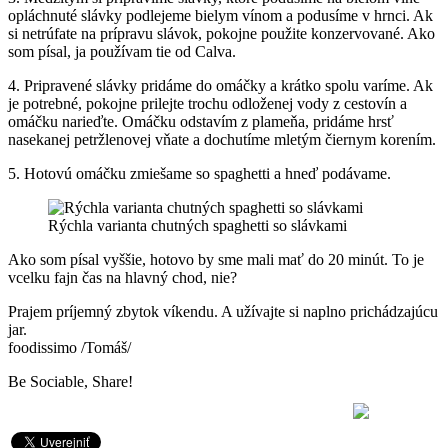
opláchnuté slávky podlejeme bielym vínom a podusíme v hrnci. Ak
si netrúfate na prípravu slávok, pokojne použite konzervované. Ako
som písal, ja používam tie od Calva.
4. Pripravené slávky pridáme do omáčky a krátko spolu varíme. Ak
je potrebné, pokojne prilejte trochu odloženej vody z cestovín a
omáčku narieďte. Omáčku odstavím z plameňa, pridáme hrsť
nasekanej petržlenovej vňate a dochutíme mletým čiernym korením.
5. Hotovú omáčku zmiešame so spaghetti a hneď podávame.
Rýchla varianta chutných spaghetti so slávkami
Ako som písal vyššie, hotovo by sme mali mať do 20 minút. To je
vcelku fajn čas na hlavný chod, nie?
Prajem príjemný zbytok víkendu. A užívajte si naplno prichádzajúcu
jar.
foodissimo /Tomáš/
Be Sociable, Share!