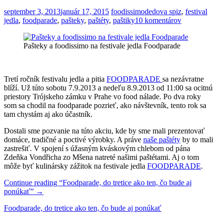
september 3, 2013
január 17, 2015
foodissimo
dedova spiz
,
festival
jedla
,
foodparade
,
pašteky
,
paštéty
,
paštiky
10 komentárov
Pašteky a foodissimo na festivale jedla Foodparade
Tretí ročník festivalu jedla a pitia
FOODPARADE
sa nezávratne
blíží. Už túto sobotu 7.9.2013 a nedeľu 8.9.2013 od 11:00 sa ocitnú
priestory Trójskeho zámku v Prahe vo food nálade. Po dva roky
som sa chodil na foodparade pozrieť, ako návštevník, tento rok sa
tam chystám aj ako účastník.
Dostali sme pozvanie na túto akciu, kde by sme mali prezentovať
domáce, tradičné a poctivé výrobky. A práve
naše paštéty
by to mali
zastrešiť. V spojení s úžasným kváskovým chlebom od pána
Zdeňka Vondřicha zo Mšena natreté našimi paštétami. Aj o tom
môže byť kulinársky zážitok na festivale jedla
FOODPARADE
.
Continue reading
“Foodparade, do tretice ako ten, čo bude aj
ponúkať”
→
Foodparade, do tretice ako ten, čo bude aj ponúkať