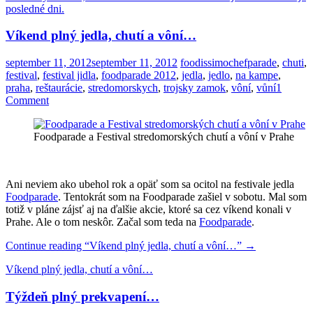
posledné dni.
Víkend plný jedla, chutí a vôní…
september 11, 2012
september 11, 2012
foodissimo
chefparade
,
chuti
,
festival
,
festival jidla
,
foodparade 2012
,
jedla
,
jedlo
,
na kampe
,
praha
,
reštaurácie
,
stredomorskych
,
trojsky zamok
,
vôní
,
vůní
1
Comment
Foodparade a Festival stredomorských chutí a vôní v Prahe
Ani neviem ako ubehol rok a opäť som sa ocitol na festivale jedla
Foodparade
. Tentokrát som na Foodparade zašiel v sobotu. Mal som
totiž v pláne zájsť aj na ďalšie akcie, ktoré sa cez víkend konali v
Prahe. Ale o tom neskôr. Začal som teda na
Foodparade
.
Continue reading
“Víkend plný jedla, chutí a vôní…”
→
Víkend plný jedla, chutí a vôní…
Týždeň plný prekvapení…