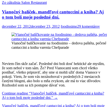
Zo zákulisia Salon Restaurant
Vianočný balíček, mandľové cantuccini a kniha? Aj
o tom boli moje posledné dni.
december 22, 2012
december 23, 2012
foodissimo
29 komentárov
Vianočné balíčkovanie na foodissimo – dedova paštéta, pečené 
cantuccini a kniha varenia Chefparade
Neviem čím skôr začať. Posledné dni boli dosť hektické ale myslím,
že som nebol v tom sám. Že? Pred Vianocami som chcel všetko
postíhať, všetko pripraviť, aby sme si mohli užiť doma Vianoce v
pokoji. Viem, že som vás nezásoboval v posledných 2 mesiacoch
častými blogmi, ako bolo u mňa zvykom, ale má to viac dôvodov.
Rozhodol som sa ich postupne dávať von.
Continue reading
“Vianočný balíček, mandľové cantuccini a kniha?
Aj o tom boli moje posledné dni.”
→
Vianočný balíček, mandľové cantuccini a kniha? Aj o tom boli moje