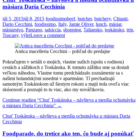
mäsiara Daria Cecchinia
júl 5, 2015
júl 8, 2015
foodissimo
beef
,
butcher
,
butchery
,
Chianti
,
Dario Cecchini
,
foodissimo
,
Italy
,
Jamie Oliver
,
lunch
,
mäsiar
,
mäsiarstvo
,
Panzano
,
salsiccia
,
shopping
,
Taliansko
,
toskánsko
,
trip
,
Tuscany
,
výlet
Leave a comment
Antica macelleria Cecchini – pohľad do predajne
Pokračujem v seriáli o mojich, vlastne našich (spolu s rodinou)
cestách a zážitkoch z Toskánska. K tomuto zážitku sme sa dostali
veľkou náhodou. Vlastne tomu predchádzalo zoznámenie sa s
našimi holandskými susedmi v apartmáne. Tí prechadzajú
samotným Toskánskom už šiestym rokom a majú teda oveľa viac
skúseností a poznajú to tu viac, ako my nováčikovia.
Continue reading
“Chuť Toskánska – návšteva a menšia ochutnávka
u mäsiara Daria Cecchinia”
→
Chuť Toskánska – návšteva a menšia ochutnávka u mäsiara Daria
Cecchinia
Foodparade, do tretice ako ten, čo bude aj ponúkať