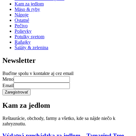
Kam za jedlom
Mäso & ryby
Nápoje
Ostatné
Pečivo
Polievky
Potulky svetom
Raňajky
Šaláty & zelenina
Newsletter
Buďme spolu v kontakte aj cez email
Meno
Email
Kam za jedlom
Reštaurácie, obchody, farmy a všetko, kde sa nájde niečo k
zahryznutiu.
Výdatná prechádzka za jedlom – Tamarind Tree