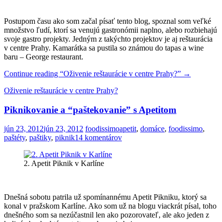
Postupom času ako som začal písať tento blog, spoznal som veľké
množstvo ľudí, ktorí sa venujú gastronómii naplno, alebo rozbiehajú
svoje gastro projekty. Jedným z takýchto projektov je aj reštaurácia
v centre Prahy. Kamarátka sa pustila so známou do tapas a wine
baru – George restaurant.
Continue reading
“Oživenie reštaurácie v centre Prahy?”
→
Oživenie reštaurácie v centre Prahy?
Piknikovanie a “paštekovanie” s Apetitom
jún 23, 2012
jún 23, 2012
foodissimo
apetit
,
domáce
,
foodissimo
,
paštéty
,
paštiky
,
piknik
14 komentárov
2. Apetit Piknik v Karlíne
Dnešná sobotu patrila už spomínannému Apetit Pikniku, ktorý sa
konal v pražskom Karlíne. Ako som už na blogu viackrát písal, toho
dnešného som sa nezúčastnil len ako pozorovateľ, ale ako jeden z