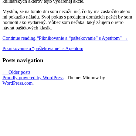
kulinárskych aktérov tejto vydarenej akcie.
Myslím, že na tomto dni som nezažil nič, čo by ma zaskočilo alebo
mi pokazilo náladu. Svoj pokus s predajom domácich paštét by som
hodnotil ako vydarený. Vôbec som nečakal taký záujem o retro
návrat paštétových klasík.
Continue reading
“Piknikovanie a “paštekovanie” s Apetitom”
→
Piknikovanie a “paštekovanie” s Apetitom
Posts navigation
←
Older posts
Proudly powered by WordPress
|
Theme: Minnow by
WordPress.com
.