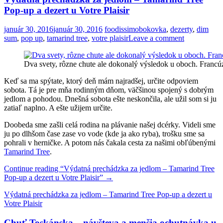
Pop-up a dezert u Votre Plaisir
január 30, 2016
január 30, 2016
foodissimo
bokovka
,
dezerty
,
dim
sum
,
pop up
,
tamarind tree
,
votre plaisir
Leave a comment
Dva svety, rôzne chute ale dokonalý výsledok u oboch. Francú
Keď sa ma spýtate, ktorý deň mám najradšej, určite odpoviem
sobota. Tá je pre mňa rodinným dňom, väčšinou spojený s dobrým
jedlom a pohodou. Dnešná sobota ešte neskončila, ale užil som si ju
zatiaľ naplno. A ešte užijem určite.
Doobeda sme zašli celá rodina na plávanie našej dcérky. Videli sme
ju po dlhšom čase zase vo vode (kde ja ako ryba), trošku sme sa
pohrali v herničke. A potom nás čakala cesta za našimi obľúbenými
Tamarind Tree
.
Continue reading
“Výdatná prechádzka za jedlom – Tamarind Tree
Pop-up a dezert u Votre Plaisir”
→
Výdatná prechádzka za jedlom – Tamarind Tree Pop-up a dezert u
Votre Plaisir
Chuť Toskánska – návšteva a menšia ochutnávka u