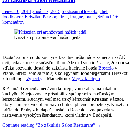
Zo zákulisia Salon Restaurant
marec 10, 2013
január 17, 2015
foodissimo
Boscolo
,
chef
,
foodbloger
,
Krisztian Pasztor
,
night
,
Prague
,
praha
,
šéfkuchár
6
komentárov
Krisztian pri aranžovaní našich jedál
Dostať sa priamo do kuchyne kvalitnej reštaurácie sa nedarí každý
deň, teda ak nie ste súčasťou tímu. Ale mal som to šťastie, že som sa
vďaka pozvaniu dostal do zákulisia kuchyne hotela
Boscolo
v
Prahe. Stretol som sa tam aj s kolegyňami foodblegerkami Terezkou
z foodblogu
Vypečky
a Markétkou z
Meg v kuchyni
.
Reštaurácia zmenila nedávno koncept, zamerali sa na lokálnu
kuchyňu. K tejto zmene pristúpili v spolupráci s maďarskými
šefkuchármi. Kuchyni velí maďarský šéfkuchár Krisztian Pásztor,
ktorý nám predviedol prípravu chutnej plnenej prepeličky. Krisztian
prišiel do Prahy z budapeštianského Boscolo a zodpovedá za
nastavenie vysokých štandardov, ktoré vládnu v Budapešti.
Continue reading
“Zo zákulisia Salon Restaurant”
→