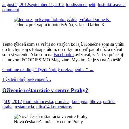
august 5, 2012
september 11, 2012
foodissimo
apetit
,
Instinkt
Leave a
comment
Jedno z prekvapní tohoto týždňa, vďaka Darine K.
Tento týždeň som sa vrátil do starých koľají. Konečne som sa vrátil
do kuchyne aj s fotoaparátom, do ruky mi opäť padol nôž a užíval
som si varenie. Ako som na
Facebooku
avízoval, začali sa práce aj
na novom FOODISSIMO Magazíne. Myslím, že je sa na čo tešiť.
Continue reading
“Týždeň plný prekvapení…”
→
Týždeň plný prekvapení…
Oživenie reštaurácie v centre Prahy?
júl 9, 2012
foodissimo
česká
,
domáca
,
kuchyňa
,
liliova
,
paštéta
,
praha
,
restauracia
,
ulica
14 komentárov
Nová česká reštaurácia v centre Prahy