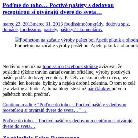
Poďme do toho… Poctivé paštéty s dedovou
receptúrou si otvárajú dvere do sveta…
marec 23, 2013
marec 31, 2013
foodissimo
čongrády
,
dedova spiz
,
domáce
,
foodissimo
,
paštéty
,
paštiky
21 komentárov
Podnetom na začatie výroby paštét bol Apetit piknik a ohodnot
Nedávno som už na
foodissimo facebook stránke
avízoval, že
posledné týždne trávim zariaďovaním oficiálnej výroby poctivých
paštét podľa dedovej receptúry. Paštéty zo skutočného mäsa, bez
chémie, len korenie, bylinky a nejaká drobná zelenina. O tom to celé
je a vlastne aj bude. Aj tu na blogu ste si už
pár článkov
práve o
paštétach mohli prečítať.
Continue reading
“Poďme do toho… Poctivé paštéty s dedovou
receptúrou si otvárajú dvere do sveta…”
→
Poďme do toho… Poctivé paštéty s dedovou receptúrou si otvárajú
dvere do sveta…