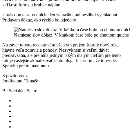
veľkosti formy a hrúbke náplne.
U nás doma sa po quiche len zaprášilo, ani nestihol vychladnúť.
Pridávam dôkaz, ako rýchlo bol zjedený.
Namiesto slov dôkaz. V krátkom čase bolo po chutnom quiche 
Na záver tohoto receptu vám všetkým prajem štastný nový rok,
hlavne veľa zdravia a pohody. Nezvyknem si veľmi dávať
predsavzatia, ale pre mňa jedným takým malým cieľom pre tento
rok je častejšie aktualizovať tento blog. Tak verím, že to vyjde.
Spravím pre to maximum.
S pozdravom,
foodissimo /Tomáš/
Be Sociable, Share!