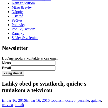
Kam za jedlom
Mäso & ryby
Nápoje
Ostatné
Pečivo
Polievky
Potulky svetom
Raňajky
Šaláty & zelenina
Newsletter
Buďme spolu v kontakte aj cez email
Meno
Email
Ľahký obed po sviatkoch, quiche s
tuniakom a tekvicou
január 16, 2016
január 16, 2016
foodissimo
calvo
,
pečenie
,
quiche
,
tekvica
,
tuniak