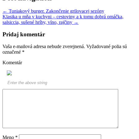
←
Tuniakový burger. Zakončenie grilovacej sezóny
Klasika u mňa v kuchyni – cestoviny a k tomu dobrá omáčka,
salsiccia, sušené hríby, víno, rajčiny
→
Pridaj komentár
Vaša e-mailová adresa nebude zverejnená.
Vyžadované polia sú
označené
*
Komentár
Meno
*