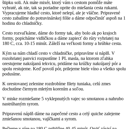
štipku soli. Ak máte mixér, ktorý vám s cestom pomôže máte
vyhraté, ak nie, tak sa poriadne oprite do miešania cesta rukami.
Vypracujeme hladké cesto, ktoré nelepí, ale je vláčne. Pripravené
cesto zabalíme do potravinárskej fólie a dáme odpočinúť aspoň na 1
hodinu do chladničky.
Cesto rozvaľkáme, dáme do formy tak, aby bolo ak po krajoch
formy, popicháme vidličkou a dáme zapiecť do rúry vyhriatej na
180 C, cca. 10-15 minút. Záleží na veľkosti formy a hrúbke cesta.
Kým sa nám chladí cesto v chladničke, pripravíme si náplň. V
rozohriatej panvici rozpustíme 1 PL masla, na ktorom zľahka
orestujeme nakrájanú tekvicu, pridáme na krúžky nakrájaný pór a
spolu restujeme. Keď povolí pór, prilejeme biele víno a všetko spolu
podusíme.
K orestovanej zelenine rozdrobíme filety tuniaka, celú zmes
dochutíme čiernym mletým korením a soľou.
V miske rozmiešame 5 vyklepnutých vajec so smotanou a nahrubo
nastrúhaným syrom.
Pripravenú náplň dáme na zapečené cesto a celý quiche zalejeme
zmiešanou smotanou, vajíčkami a syrom.
Pečieme v rúre na 180 C približne 40-45 minút. Opäť závisí na