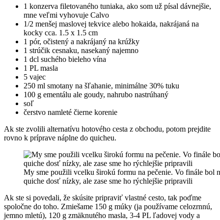
1 konzerva filetovaného tuniaka, ako som už písal dávnejšie,
mne veľmi vyhovuje Calvo
1/2 menšej maslovej tekvice alebo hokaida, nakrájaná na
kocky cca. 1.5 x 1.5 cm
1 pór, očistený a nakrájaný na krúžky
1 strúčik cesnaku, nasekaný najemno
1 dcl suchého bieleho vína
1 PL masla
5 vajec
250 ml smotany na šľahanie, minimálne 30% tuku
100 g ementálu ale goudy, nahrubo nastrúhaný
soľ
čerstvo namleté čierne korenie
Ak ste zvolili alternatívu hotového cesta z obchodu, potom prejdite
rovno k príprave náplne do quicheu.
My sme použili vcelku širokú formu na pečenie. Vo finále bol 
quiche dosť nízky, ale zase sme ho rýchlejšie pripravili
Ak ste si povedali, že skúsite pripraviť vlastné cesto, tak poďme
spoločne do toho. Zmiešame 150 g múky (ja používame celozrnnú,
jemno mletú), 120 g zmäknutého masla, 3-4 PL ľadovej vody a