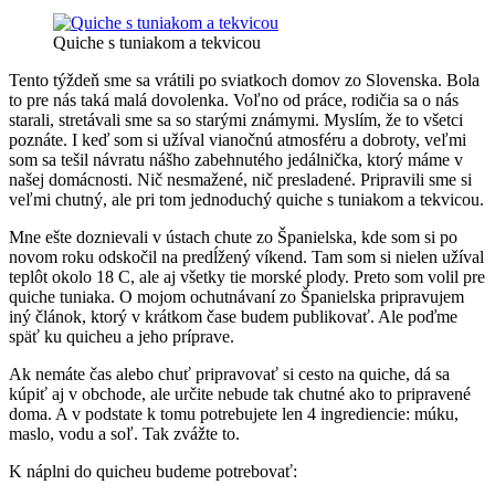
Quiche s tuniakom a tekvicou
Tento týždeň sme sa vrátili po sviatkoch domov zo Slovenska. Bola
to pre nás taká malá dovolenka. Voľno od práce, rodičia sa o nás
starali, stretávali sme sa so starými známymi. Myslím, že to všetci
poznáte. I keď som si užíval vianočnú atmosféru a dobroty, veľmi
som sa tešil návratu nášho zabehnutého jedálnička, ktorý máme v
našej domácnosti. Nič nesmažené, nič presladené. Pripravili sme si
veľmi chutný, ale pri tom jednoduchý quiche s tuniakom a tekvicou.
Mne ešte doznievali v ústach chute zo Španielska, kde som si po
novom roku odskočil na predĺžený víkend. Tam som si nielen užíval
teplôt okolo 18 C, ale aj všetky tie morské plody. Preto som volil pre
quiche tuniaka. O mojom ochutnávaní zo Španielska pripravujem
iný článok, ktorý v krátkom čase budem publikovať. Ale poďme
späť ku quicheu a jeho príprave.
Ak nemáte čas alebo chuť pripravovať si cesto na quiche, dá sa
kúpiť aj v obchode, ale určite nebude tak chutné ako to pripravené
doma. A v podstate k tomu potrebujete len 4 ingrediencie: múku,
maslo, vodu a soľ. Tak zvážte to.
K náplni do quicheu budeme potrebovať: