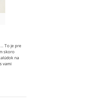
 … To je pre
om skoro
žalúdok na
 s vami