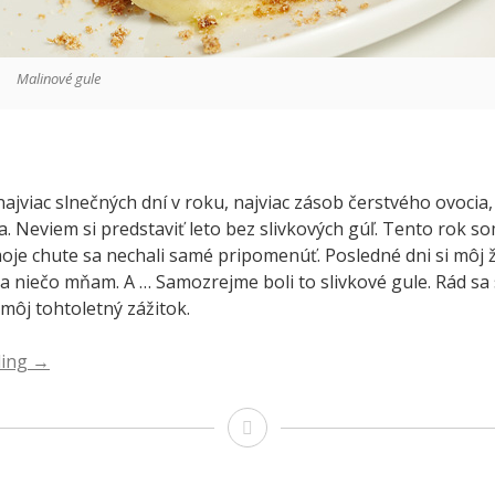
Malinové gule
najviac slnečných dní v roku, najviac zásob čerstvého ovocia,
. Neviem si predstaviť leto bez slivkových gúľ. Tento rok s
moje chute sa nechali samé pripomenúť. Posledné dni si môj 
Na niečo mňam. A … Samozrejme boli to slivkové gule. Rád sa
môj tohtoletný zážitok.
ding
“Malinové
→
alias
slivkové
Malinové
gule”
alias