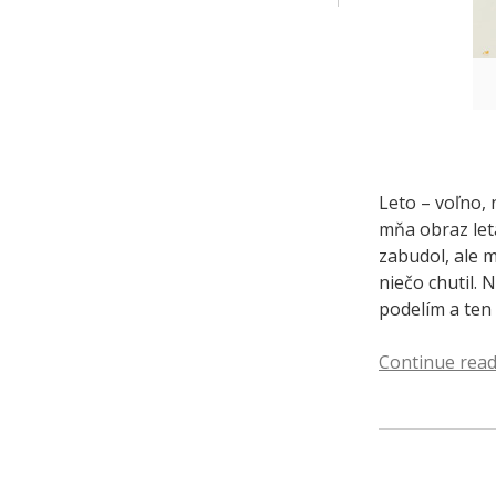
Leto – voľno, 
mňa obraz leta
zabudol, ale 
niečo chutil. 
podelím a ten 
Continue rea