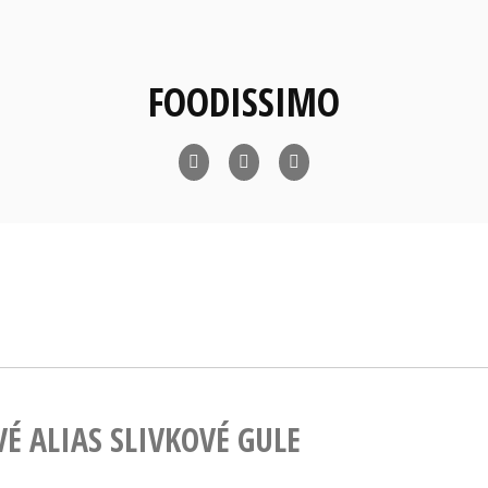
FOODISSIMO
foodissimo
foodissimo
foodissimo
Facebook
Instagram
Twitter
É ALIAS SLIVKOVÉ GULE