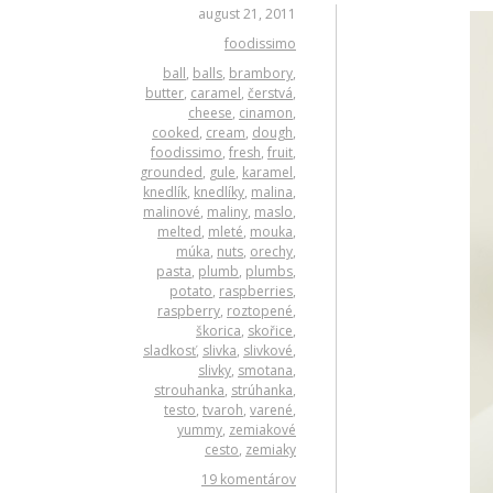
august 21, 2011
foodissimo
ball
,
balls
,
brambory
,
butter
,
caramel
,
čerstvá
,
cheese
,
cinamon
,
cooked
,
cream
,
dough
,
foodissimo
,
fresh
,
fruit
,
grounded
,
gule
,
karamel
,
knedlík
,
knedlíky
,
malina
,
malinové
,
maliny
,
maslo
,
melted
,
mleté
,
mouka
,
múka
,
nuts
,
orechy
,
pasta
,
plumb
,
plumbs
,
potato
,
raspberries
,
raspberry
,
roztopené
,
škorica
,
skořice
,
sladkosť
,
slivka
,
slivkové
,
slivky
,
smotana
,
strouhanka
,
strúhanka
,
testo
,
tvaroh
,
varené
,
yummy
,
zemiakové
cesto
,
zemiaky
19 komentárov