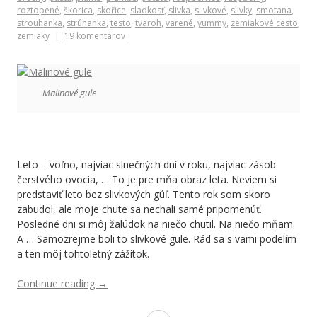
roztopené
,
škorica
,
skořice
,
sladkosť
,
slivka
,
slivkové
,
slivky
,
smotana
,
strouhanka
,
strúhanka
,
testo
,
tvaroh
,
varené
,
yummy
,
zemiakové cesto
,
zemiaky
19 komentárov
Malinové gule
Leto – voľno, najviac slnečných dní v roku, najviac zásob
čerstvého ovocia, … To je pre mňa obraz leta. Neviem si
predstaviť leto bez slivkových gúľ. Tento rok som skoro
zabudol, ale moje chute sa nechali samé pripomenúť.
Posledné dni si môj žalúdok na niečo chutil. Na niečo mňam.
A … Samozrejme boli to slivkové gule. Rád sa s vami podelím
a ten môj tohtoletný zážitok.
Continue reading
“Malinové
→
alias
slivkové