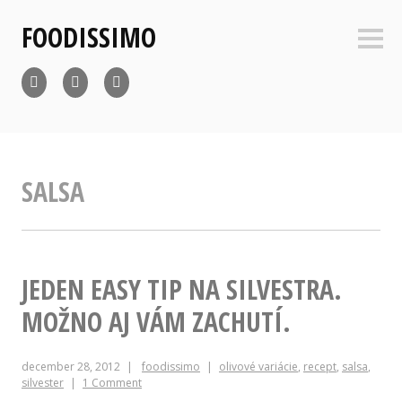
Skip
FOODISSIMO
to
Sideb
content
foodissimo
foodissimo
foodissimo
Facebook
Instagram
Twitter
SALSA
JEDEN EASY TIP NA SILVESTRA.
MOŽNO AJ VÁM ZACHUTÍ.
december 28, 2012
foodissimo
olivové variácie
,
recept
,
salsa
,
silvester
1 Comment