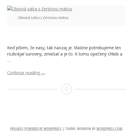
Olivová salsa s čerstvou mätou
Keď píšem, že easy, tak naozaj je. Vlastne potrebujeme len
rozkrájať suroviny, zmiešať a je to. K tomu opečený chlieb a
…
Continue reading
“Jeden
→
easy
tip
Jeden
na
Silvestra.
easy
Možno
tip
aj
vám
na
zachutí.”
PROUDLY POWERED BY WORDPRESS
|
THEME: MINNOW BY
WORDPRESS.COM
.
Silvestra.