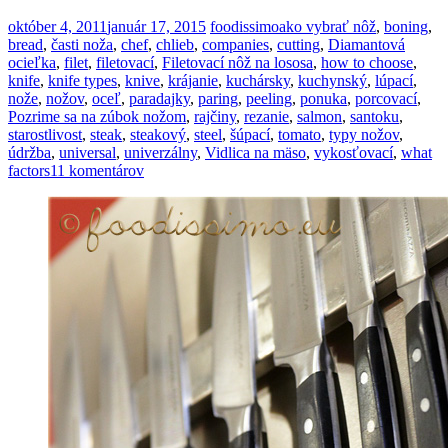
október 4, 2011
január 17, 2015
foodissimo
ako vybrať nôž
,
boning
,
bread
,
časti noža
,
chef
,
chlieb
,
companies
,
cutting
,
Diamantová
ocieľka
,
filet
,
filetovací
,
Filetovací nôž na lososa
,
how to choose
,
knife
,
knife types
,
knive
,
krájanie
,
kuchársky
,
kuchynský
,
lúpací
,
nože
,
nožov
,
oceľ
,
paradajky
,
paring
,
peeling
,
ponuka
,
porcovací
,
Pozrime sa na zúbok nožom
,
rajčiny
,
rezanie
,
salmon
,
santoku
,
starostlivost
,
steak
,
steakový
,
steel
,
šúpací
,
tomato
,
typy nožov
,
údržba
,
universal
,
univerzálny
,
Vidlica na mäso
,
vykosťovací
,
what
factors
11 komentárov