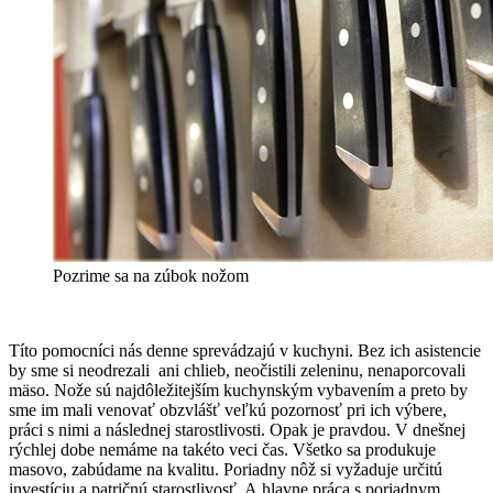
Pozrime sa na zúbok nožom
Títo pomocníci nás denne sprevádzajú v kuchyni. Bez ich asistencie
by sme si neodrezali ani chlieb, neočistili zeleninu, nenaporcovali
mäso. Nože sú najdôležitejším kuchynským vybavením a preto by
sme im mali venovať obzvlášť veľkú pozornosť pri ich výbere,
práci s nimi a následnej starostlivosti. Opak je pravdou. V dnešnej
rýchlej dobe nemáme na takéto veci čas. Všetko sa produkuje
masovo, zabúdame na kvalitu. Poriadny nôž si vyžaduje určitú
investíciu a patričnú starostlivosť. A hlavne práca s poriadnym