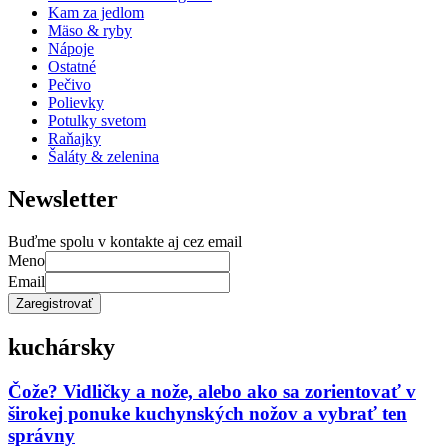
Kam za jedlom
Mäso & ryby
Nápoje
Ostatné
Pečivo
Polievky
Potulky svetom
Raňajky
Šaláty & zelenina
Newsletter
Buďme spolu v kontakte aj cez email
Meno
Email
kuchársky
Čože? Vidličky a nože, alebo ako sa zorientovať v
širokej ponuke kuchynských nožov a vybrať ten
správny