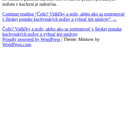
nožom v kuchyni je radosťou.
Continue reading
“Čože? Vidličky a nože, alebo ako sa zorientovať
v širokej ponuke kuchynských nožov a vybrať ten správny”
→
Čože? Vidličky a nože, alebo ako sa zorientovať v širokej ponuke
kuchynských nožov a vybrať ten správny
Proudly powered by WordPress
|
Theme: Minnow by
WordPress.com
.